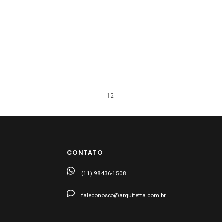
1
2
CONTATO
(11) 98436-1508
faleconosco@arquitetta.com.br