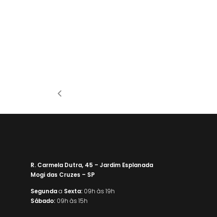
R. Carmela Dutra, 45 – Jardim Esplanada
Mogi das Cruzes – SP
Segunda
a
Sexta:
09h às 19h
Sábado:
09h às 15h