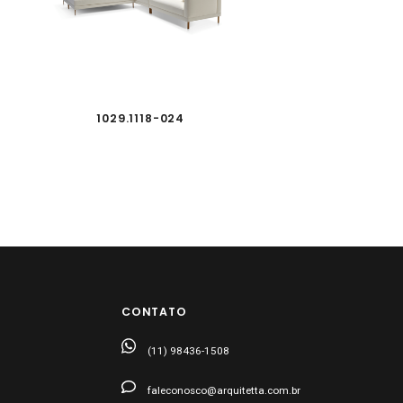
1029.1118-024
CONTATO
(11) 98436-1508
faleconosco@arquitetta.com.br