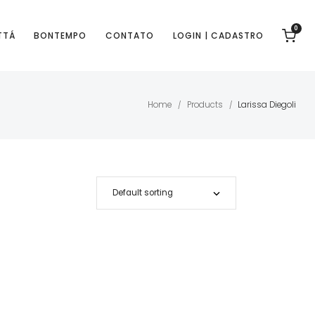
0
TTÁ
BONTEMPO
CONTATO
LOGIN | CADASTRO
Home
Products
Larissa Diegoli
/
/