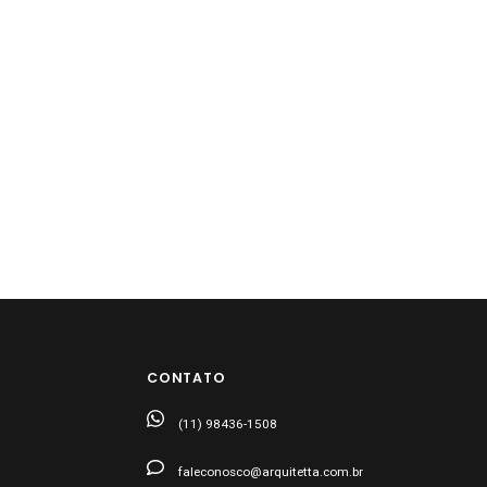
CONTATO
(11) 98436-1508
faleconosco@arquitetta.com.br