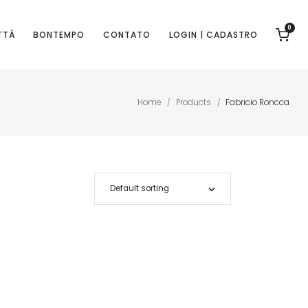
0
TTÁ
BONTEMPO
CONTATO
LOGIN | CADASTRO
Home
Products
Fabricio Roncca
/
/