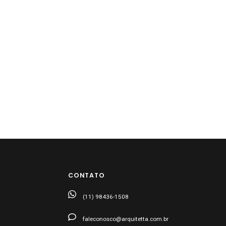
CONTATO
(11) 98436-1508
faleconosco@arquitetta.com.br