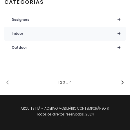
CATEGORIAS
+
Designers
+
Indoor
+
Outdoor
1
2
3
…
14
ARQUITETTÁ – ACERVO MOBILIÁRIO CONTEMPORÂNEO ©
Todos os direitos reservados. 2024