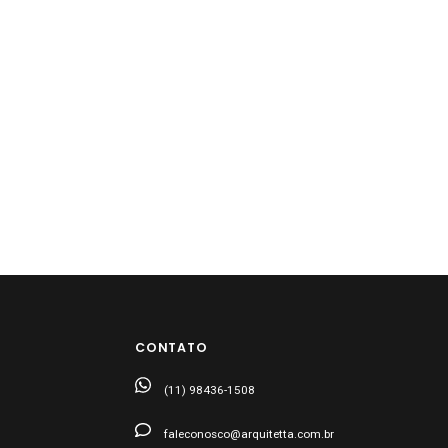
CONTATO
(11) 98436-1508
faleconosco@arquitetta.com.br