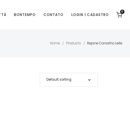
0
TTÁ
BONTEMPO
CONTATO
LOGIN | CADASTRO
Home
Products
Rejane Carvalho Leite
/
/