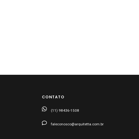
CONTATO
(11) 98436-1508
faleconosco@arquitetta.com.br