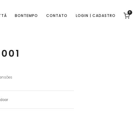
0
TTÁ
BONTEMPO
CONTATO
LOGIN | CADASTRO
-001
ensões
ndoor