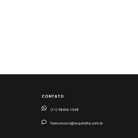
CONTATO
(11) 98436-1508
faleconosco@arquitetta.com.br