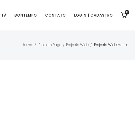
0
TTÁ
BONTEMPO
CONTATO
LOGIN | CADASTRO
Home
Projects Page
Projects Wide
Projects Wide Metro
/
/
/