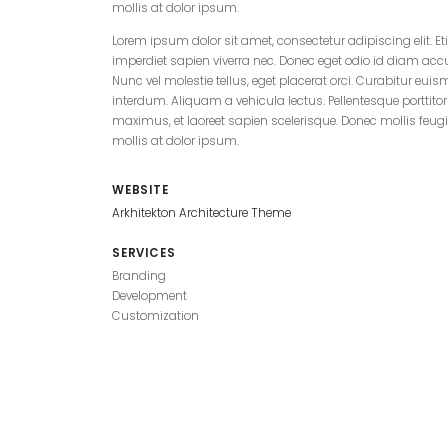
mollis at dolor ipsum.
Lorem ipsum dolor sit amet, consectetur adipiscing elit. Et
imperdiet sapien viverra nec. Donec eget odio id diam a
Nunc vel molestie tellus, eget placerat orci. Curabitur e
interdum. Aliquam a vehicula lectus. Pellentesque porttito
maximus, et laoreet sapien scelerisque. Donec mollis feug
mollis at dolor ipsum.
WEBSITE
Arkhitekton Architecture Theme
SERVICES
Branding
Development
Customization