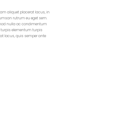
iam aliquet placerat lacus, in
ccumsan rutrum eu eget sem.
uismod nulla ac condimentum
r turpis elementum turpis
iat lacus, quis semper ante