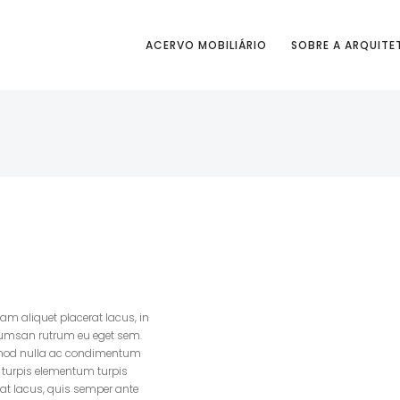
ACERVO MOBILIÁRIO
SOBRE A ARQUITE
iam aliquet placerat lacus, in
ccumsan rutrum eu eget sem.
uismod nulla ac condimentum
r turpis elementum turpis
iat lacus, quis semper ante