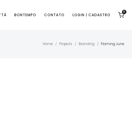
0
TTÁ
BONTEMPO
CONTATO
LOGIN | CADASTRO
Home
Projects
Branding
Flaming June
/
/
/