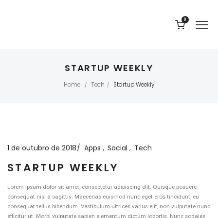
0
STARTUP WEEKLY
Home
Tech
Startup Weekly
/
/
1 de outubro de 2018
Apps
Social
Tech
STARTUP WEEKLY
Lorem ipsum dolor sit amet, consectetur adipiscing elit. Quisque posuere
consequat nisl a sagittis. Maecenas euismod nunc eget eros tincidunt, eu
consequat tellus bibendum. Vestibulum ultrices varius elit, non vulputate nunc
efficitur ut. Morbi vulputate sapien elementum dictum lobortis. Nunc sodales,