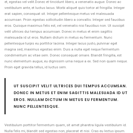
et, egestas vel velit.Donec et tincidunt libero, a venenatis augue. Donec ac
vestibulum ante, et luctus lacus. Morbi aliquet quis tortor at fringilla. Integer
erat sapien, consequat sit. Integer pellentesque metus vel malesuada
accumsan. Proin egestas sollicitudin libero a convallis. Integer sed faucibus
eros. Quisque maximus felis est, vel venenatis nisi faucibus non. Ut suscipit
velit ultrices dui tempus accumsan. Donec in metus et enim sagittis
malesuada id ut eros. Nullam dictum in metus eu fermentum. Nunc
pellentesque turpis eu porttitor lacinia. Integer lacus justo, pulvinar eget
magna sed, maximus egestas enim. Duis a nulla eget neque fermentum
condimentum ac vitae sem. Donec consequat ornare. Blandit fringilla, est
nunc elementum augue, eu dignissim urna neque a ex. Sed non quam neque.
Proin eget gravida tellus, id luctus sem.
UT SUSCIPIT VELIT ULTRICES DUI TEMPUS ACCUMSAN.
DONEC IN METUS ET ENIM SAGITTIS MALESUADA ID UT
EROS. NULLAM DICTUM IN METUS EU FERMENTUM.
NUNC PELLENTESQUE.
Vestibulum porttitor fermentum quam, sit amet pharetra ligula vestibulum id.
Nulla felis mi, blandit sed egestas non, placerat et nisi. Cras eu lectus ipsum.