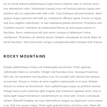
mi sit amet pretium pellentesque, turpis lectus lobortis odio, in dictum enim
nisi elementum odio. Vestibulum tempor, eros vel facilisis lacinia, ligula sem
porttitor elit, ac vulputate velit nibh a elit. Cras tristique ultricies facilisis. Nam
augue neque, pulvinar sed nibh ac, vestibulum efficitur ligula. Donec ut ligula
sed eros sagittis sollicitudin. In hac habitasse platea dictumst. Phasellus sed
molestie mauris. Interdum et malesuada fames ac ante ipsum primis in
faucibus. Nunc scelerisque elit quis enim congue, in bibendum tortor
vestibulum. Phasellus at lobortis ipsum. Nullam consequat sit amet diam sit
amet faucibus. Sed commodo congue volutpat phasellus tempor erat massa.
ROCKY MOUNTAINS
Integer pellentesque metus vel malesuada accumsan. Proin egestas
sollicitudin libero a convallis. Integer sed faucibus eros. Quisque maximus
felis est, vel venenatis nisi faucibus non. Ut suscipit velit ultrices dui tempus
accumsan. Donec in metus et enim sagittis malesuada id ut eros. Nullam
dictum in metus eu fermentum. Nunc pellentesque turpis eu porttitor lacinia.
Integer lacus justo, pulvinar eget magna sed, maximus egestas enim. Duis a
nulla eget neque fermentum condimentum ac vitae sem. Donec consequat
ornare. Blandit fringilla, est nunc elementum augue, eu dignissim urna neque
a ex. Sed non quam neque. Proin eget gravida tellus, id luctus sem. Nam elit