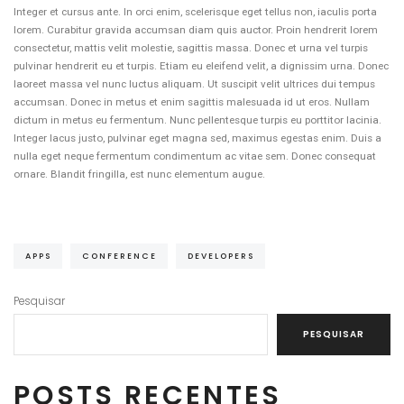
Integer et cursus ante. In orci enim, scelerisque eget tellus non, iaculis porta
lorem. Curabitur gravida accumsan diam quis auctor. Proin hendrerit lorem
consectetur, mattis velit molestie, sagittis massa. Donec et urna vel turpis
pulvinar hendrerit eu et turpis. Etiam eu eleifend velit, a dignissim urna. Donec
laoreet massa vel nunc luctus aliquam. Ut suscipit velit ultrices dui tempus
accumsan. Donec in metus et enim sagittis malesuada id ut eros. Nullam
dictum in metus eu fermentum. Nunc pellentesque turpis eu porttitor lacinia.
Integer lacus justo, pulvinar eget magna sed, maximus egestas enim. Duis a
nulla eget neque fermentum condimentum ac vitae sem. Donec consequat
ornare. Blandit fringilla, est nunc elementum augue.
APPS
CONFERENCE
DEVELOPERS
Pesquisar
PESQUISAR
POSTS RECENTES