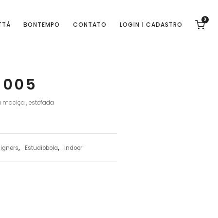
0
TTÁ
BONTEMPO
CONTATO
LOGIN | CADASTRO
-005
 maciça , estofada
igners
,
Estudiobola
,
Indoor