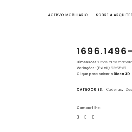
ACERVO MOBILIÁRIO
SOBRE A ARQUITE
1696.1496
Dimensões:
Cadeira de madeira
Variações:
(PxLxH)
53
x55x81
Clique para baixar o
Bloco
3D
CATEGORIES:
Cadeiras
,
Des
Compartilhe: