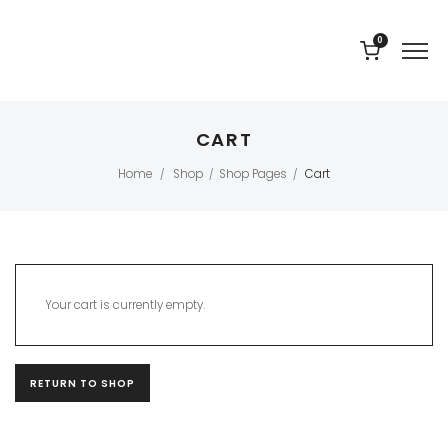
0
CART
Home
Shop
Shop Pages
Cart
/
/
/
Your cart is currently empty.
RETURN TO SHOP