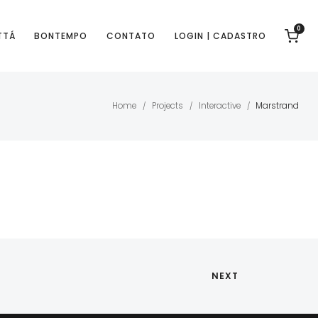
0
TTÁ
BONTEMPO
CONTATO
LOGIN | CADASTRO
Home
Projects
Interactive
Marstrand
/
/
/
NEXT