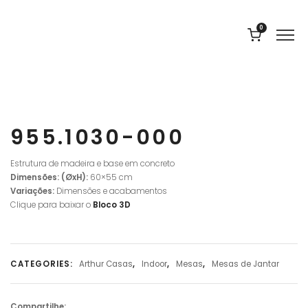
0
955.1030-000
Estrutura de madeira e base em concreto
Dimensões: (ØxH):
60×55 cm
Variações:
Dimensões e acabamentos
Clique para baixar o
Bloco 3D
CATEGORIES:
Arthur Casas
,
Indoor
,
Mesas
,
Mesas de Jantar
Compartilhe: