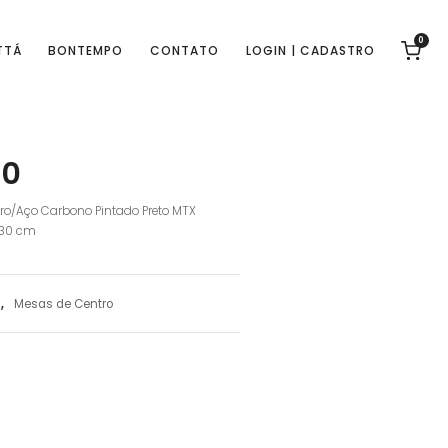
0
TTÁ
BONTEMPO
CONTATO
LOGIN | CADASTRO
20
rro/Aço Carbono Pintado Preto MTX
,30 cm
s
,
Mesas de Centro