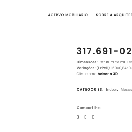
ACERVO MOBILIÁRIO
SOBRE A ARQUITE
317.691-0
Dimensões:
Estrutura de
Pau Fe
Variações: (LxPxH)
1,60×0,84×0
Clique para
baixar o 3D
CATEGORIES:
Indoor
,
Mesa
Compartilhe: