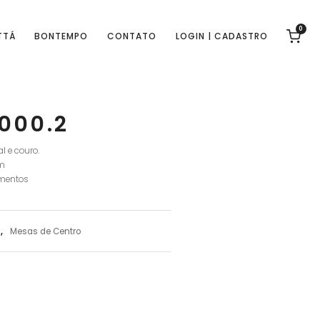
0
TTÁ
BONTEMPO
CONTATO
LOGIN | CADASTRO
000.2
l e couro.
cm
mentos
s
,
Mesas de Centro