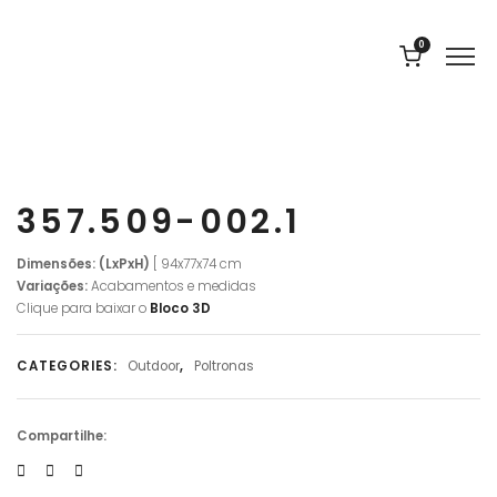
0
357.509-002.1
Dimensões: (LxPxH)
[ 94x77x74 cm
Variações:
Acabamentos e medidas
Clique para baixar o
Bloco 3D
CATEGORIES:
Outdoor
,
Poltronas
Compartilhe: