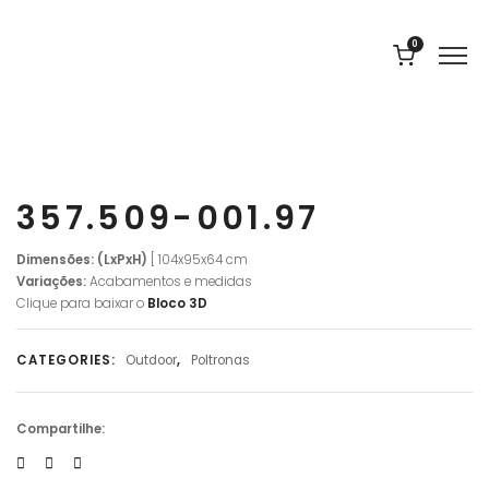
0
357.509-001.97
Dimensões: (LxPxH)
[ 104x95x64 cm
Variações:
Acabamentos e medidas
Clique para baixar o
Bloco 3D
CATEGORIES:
Outdoor
,
Poltronas
Compartilhe: