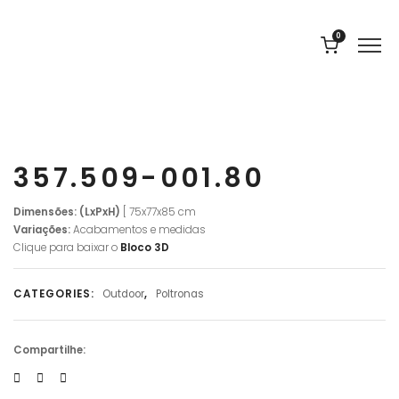
0
357.509-001.80
Dimensões: (LxPxH)
[ 75x77x85 cm
Variações:
Acabamentos e medidas
Clique para baixar o
Bloco 3D
CATEGORIES:
Outdoor
,
Poltronas
Compartilhe: