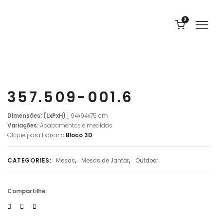
0
357.509-001.6
Dimensões: (LxPxH)
[ 94x94x75 cm
Variações:
Acabamentos e medidas
Clique para baixar o
Bloco 3D
CATEGORIES:
Mesas
,
Mesas de Jantar
,
Outdoor
Compartilhe: