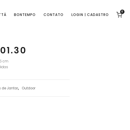
0
TTÁ
BONTEMPO
CONTATO
LOGIN | CADASTRO
01.30
75 cm
idas
 de Jantar
,
Outdoor