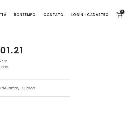
0
TTÁ
BONTEMPO
CONTATO
LOGIN | CADASTRO
01.21
75 cm
idas
 de Jantar
,
Outdoor