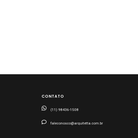
CONTATO
(11) 98436-1508
faleconosco@arquitetta.com.br