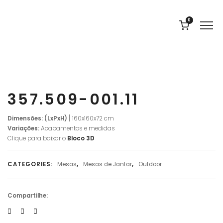
0
357.509-001.11
Dimensões: (LxPxH)
[ 160x160x72 cm
Variações:
Acabamentos e medidas
Clique para baixar o
Bloco 3D
CATEGORIES:
Mesas
,
Mesas de Jantar
,
Outdoor
Compartilhe: