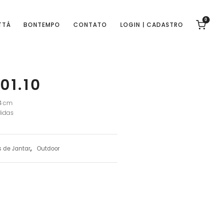
0
TTÁ
BONTEMPO
CONTATO
LOGIN | CADASTRO
01.10
74 cm
idas
 de Jantar
,
Outdoor