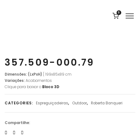
0
357.509-000.79
Dimensões: (LxPxH)
[ 199x85x89 cm
Variações:
Acabamentos
Clique para baixar o
Bloco 3D
CATEGORIES:
Espreguiçadeiras
,
Outdoor
,
Roberta Banqueri
Compartilhe: