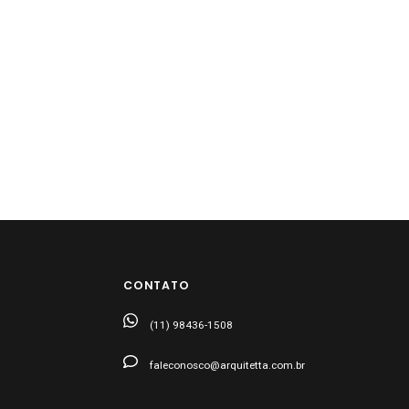
CONTATO
(11) 98436-1508
faleconosco@arquitetta.com.br