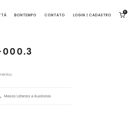
0
TTÁ
BONTEMPO
CONTATO
LOGIN | CADASTRO
-000.3
mentos.
s
,
Mesas Laterais e Auxiliares