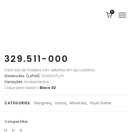
0
329.511-000
Carro bar de madeira com detalhes em aço carbono
Dimensões: (LxPxH):
100x55x71 cm
Variações:
Acabamentos
Clique para baixar o
Bloco 3D
CATEGORIES:
Designers
,
Indoor
,
Móvel bar
,
Paulo Sartori
Compartilhe: