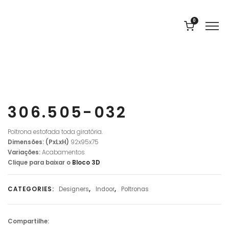
0
306.505-032
Poltrona estofada toda giratória.
Dimensões: (PxLxH)
92
x95x75
Variações:
Acabamentos
Clique para baixar o
Bloco
3D
CATEGORIES:
Designers
,
Indoor
,
Poltronas
Compartilhe: