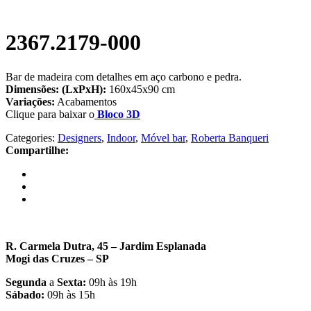
2367.2179-000
Bar de madeira com detalhes em aço carbono e pedra.
Dimensões: (LxPxH):
160x45x90 cm
Variações:
Acabamentos
Clique para baixar o
Bloco 3D
Categories:
Designers
,
Indoor
,
Móvel bar
,
Roberta Banqueri
Compartilhe:
R. Carmela Dutra, 45 – Jardim Esplanada
Mogi das Cruzes – SP
Segunda
a
Sexta:
09h às 19h
Sábado:
09h às 15h