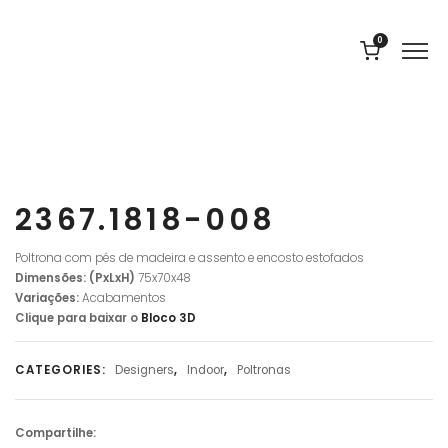
0
2367.1818-008
Poltrona com pés de madeira e assento e encosto estofados
Dimensões: (PxLxH)
75
x70x48
Variações:
Acabamentos
Clique para baixar o
Bloco
3D
CATEGORIES:
Designers
,
Indoor
,
Poltronas
Compartilhe: