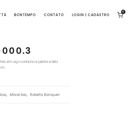
0
TTÁ
BONTEMPO
CONTATO
LOGIN | CADASTRO
-000.3
hes em aço carbono e pedra e tela
 cm
door
,
Móvel bar
,
Roberta Banqueri