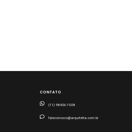
CONTATO
(11) 98436-1508
faleconosco@arquitetta.com.br