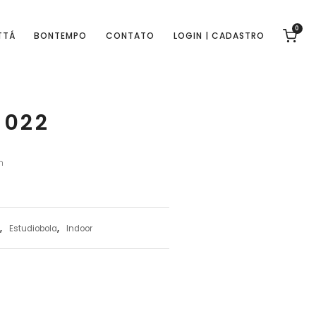
0
TTÁ
BONTEMPO
CONTATO
LOGIN | CADASTRO
-022
m
,
Estudiobola
,
Indoor