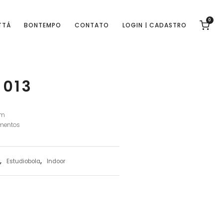
0
TTÁ
BONTEMPO
CONTATO
LOGIN | CADASTRO
-013
cm
amentos
,
Estudiobola
,
Indoor