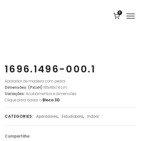
0
1696.1496-000.1
Aparador de madeira com pedra.
Dimensões: (PxLxH)
181x48x74 cm
Variações:
Acabamentos e dimensões
Clique para baixar o
Bloco
3D
CATEGORIES:
Aparadores
,
Estudiobola
,
Indoor
Compartilhe: