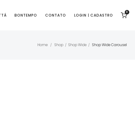
0
TTÁ
BONTEMPO
CONTATO
LOGIN | CADASTRO
Home
Shop
Shop Wide
Shop Wide Carousel
/
/
/