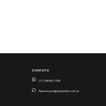
CONTATO
(11) 98436-1508
faleconosco@arquitetta.com.br