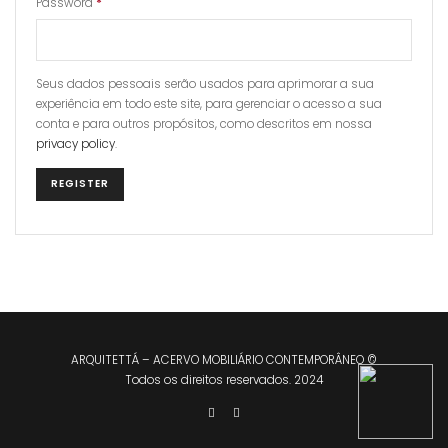
Password
*
Seus dados pessoais serão usados para aprimorar a sua
experiência em todo este site, para gerenciar o acesso a sua
conta e para outros propósitos, como descritos em nossa
privacy policy
.
REGISTER
ARQUITETTÁ – ACERVO MOBILIÁRIO CONTEMPORÂNEO ©
Todos os direitos reservados. 2024