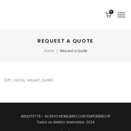
0
REQUEST A QUOTE
Home
Request a Quote
/
[yith_ywraq_request_quote]
ARQUITETTÁ – ACERVO MOBILIÁRIO CONTEMPORÂNEO ©
Todos os direitos reservados. 2024