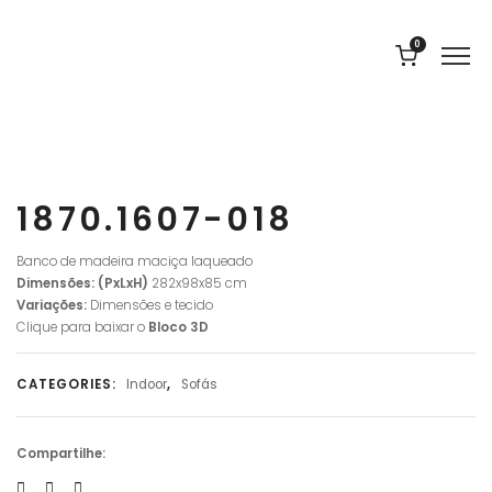
0
1870.1607-018
Banco de madeira maciça laqueado
Dimensões: (PxLxH)
282x98x85 cm
Variações:
Dimensões e tecido
Clique para baixar o
Bloco
3D
CATEGORIES:
Indoor
,
Sofás
Compartilhe: