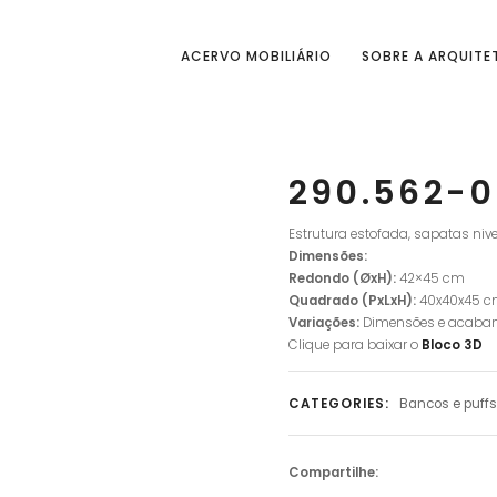
ACERVO MOBILIÁRIO
SOBRE A ARQUITE
290.562-
Estrutura estofada, sapatas ni
Dimensões:
Redondo
(ØxH):
42×45 cm
Quadrado (PxLxH):
40x40x45 
Variações:
Dimensões e acaba
Clique para baixar o
Bloco 3D
CATEGORIES:
Bancos e puffs
Compartilhe: