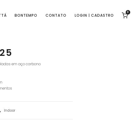
0
TTÁ
BONTEMPO
CONTATO
LOGIN | CADASTRO
025
veladas em aço carbono
cm
mentos
,
Indoor