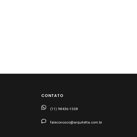
CONTATO
(11) 98436-1508
faleconosco@arquitetta.com.br