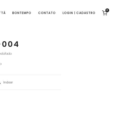
0
TTÁ
BONTEMPO
CONTATO
LOGIN | CADASTRO
-004
estofado
o
,
Indoor