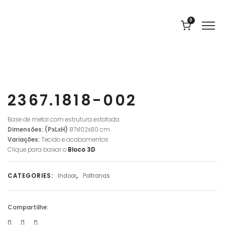
0
2367.1818-002
Base de metal com estrutura estofada
Dimensões: (PxLxH)
87x102x80 cm
Variações:
Tecido e acabamentos
Clique para baixar o
Bloco
3D
CATEGORIES:
Indoor
,
Poltronas
Compartilhe: