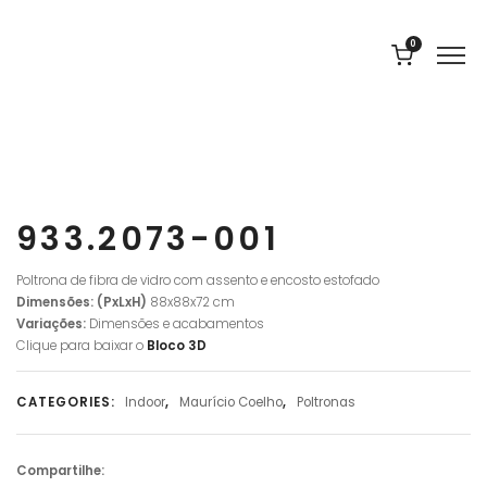
0
933.2073-001
Poltrona de fibra de vidro com assento e encosto estofado
Dimensões: (PxLxH)
88x88x72 cm
Variações:
Dimensões e acabamentos
Clique para baixar o
Bloco
3D
CATEGORIES:
Indoor
,
Maurício Coelho
,
Poltronas
Compartilhe: