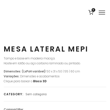
0
MESA LATERAL MEPI
Tampo e base em madeira maciça.
Haste em latão ou aço carbono laminado ou pintado.
Dimensões: (LxPxH variável)
50 x 31 x 50 | 55 | 60 cm
Variações:
Dimensões e acabamentos
Clique para baixar o
Bloco
3D
CATEGORY:
Sem categoria
Compartilhe: