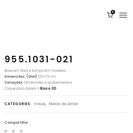
0
955.1031-021
Base em fibra e tampo em madeira
Dimensões: (ØxH)
120×73 cm
Variações:
Dimensões e acabamentos
Clique para baixar o
Bloco 3D
CATEGORIES:
Indoor
,
Mesas de Jantar
Compartilhe: