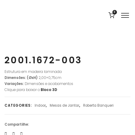
0
2001.1672-003
Estrutura em madeira laminada
Dimensões: (ØxH)
2,00×0,75cm
Variações:
Dimensões e acabamentos
Clique para baixar o
Bloco
3D
CATEGORIES:
Indoor
,
Mesas de Jantar
,
Roberta Banqueri
Compartilhe: