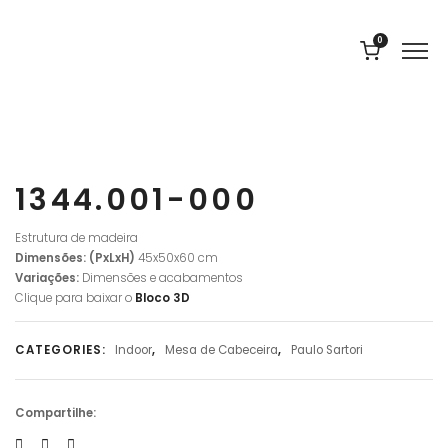
0
1344.001-000
Estrutura de madeira
Dimensões: (PxLxH)
45x50x60 cm
Variações:
Dimensões e acabamentos
Clique para baixar o
Bloco
3D
CATEGORIES:
Indoor
,
Mesa de Cabeceira
,
Paulo Sartori
Compartilhe: