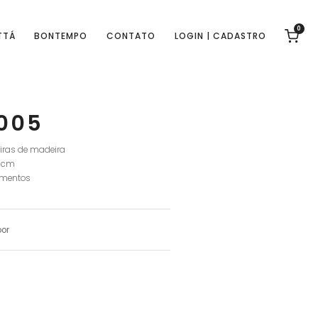
0
TTÁ
BONTEMPO
CONTATO
LOGIN | CADASTRO
005
eiras de madeira
0 cm
amentos
oor