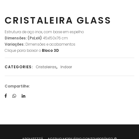
CRISTALEIRA GLASS
Estrutura de aço inox, com base em espelho
Dimensões: (PxLxH)
45x150x76 cm
Variações:
Dimensões e acabamentos
Clique para baixar o
Bloco 3D
CATEGORIES:
Cristaleiras
,
Indoor
Compartilhe: