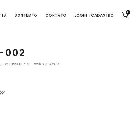
0
TTÁ
BONTEMPO
CONTATO
LOGIN | CADASTRO
3-002
 com assento e encosto estofado
oor