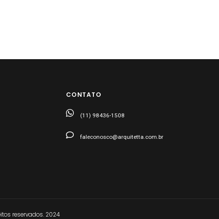
CONTATO
(11) 98436-1508
faleconosco@arquitetta.com.br
tos reservados. 2024