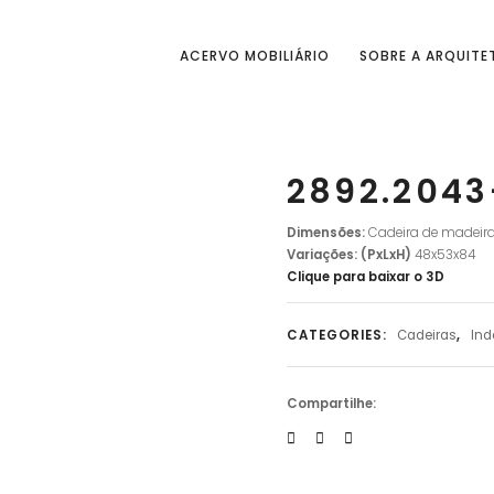
ACERVO MOBILIÁRIO
SOBRE A ARQUITE
2892.204
Dimensões:
Cadeira de madeira
Variações:
(PxLxH)
48x53x84
Clique para baixar o 3D
CATEGORIES:
Cadeiras
,
Ind
Compartilhe: